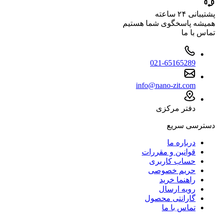
پشتیبانی ۲۴ ساعته
همیشه پاسخگوی شما هستیم
تماس با ما
021-65165289
info@nano-zit.com
دفتر مرکزی
دسترسی سریع
درباره ما
قوانین و مقررات
حساب کاربری
حریم خصوصی
راهنما خرید
رویه ارسال
گارانتی محصول
تماس با ما